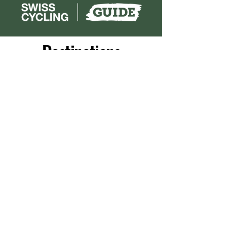
Destinations
4 Vallées
Crans Montana
Val d'Anniviers
Portes du soleil
Autres/à la carte
Galerie