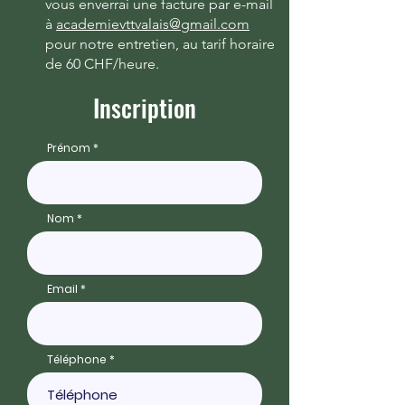
vous enverrai une facture par e-mail
à
academievttvalais@gmail.com
pour notre entretien, au tarif horaire
de 60 CHF/heure.
Inscription
Prénom
Nom
Email
Téléphone